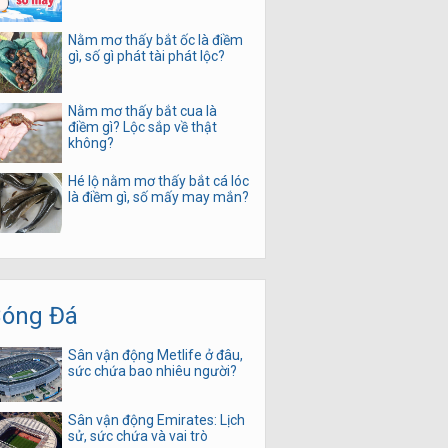
Nằm mơ thấy bắt ốc là điềm
gì, số gì phát tài phát lộc?
Nằm mơ thấy bắt cua là
điềm gì? Lộc sắp về thật
không?
Hé lộ nằm mơ thấy bắt cá lóc
là điềm gì, số mấy may mắn?
óng Đá
Sân vận động Metlife ở đâu,
sức chứa bao nhiêu người?
Sân vận động Emirates: Lịch
sử, sức chứa và vai trò