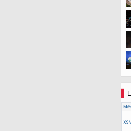
L
Miề
XSM