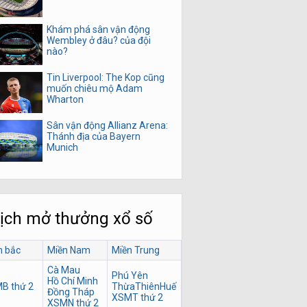
Khám phá sân vận động
Wembley ở đâu? của đội
nào?
Tin Liverpool: The Kop cũng
muốn chiêu mộ Adam
Wharton
Sân vận động Allianz Arena:
Thánh địa của Bayern
Munich
ịch mở thưởng xổ số
n bắc
Miền Nam
Miền Trung
Cà Mau
Phú Yên
Hồ Chí Minh
B thứ 2
ThừaThiênHuế
Đồng Tháp
XSMT thứ 2
XSMN thứ 2