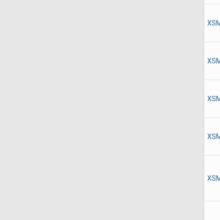
XSM
XSM
XSM
XSM
XSM