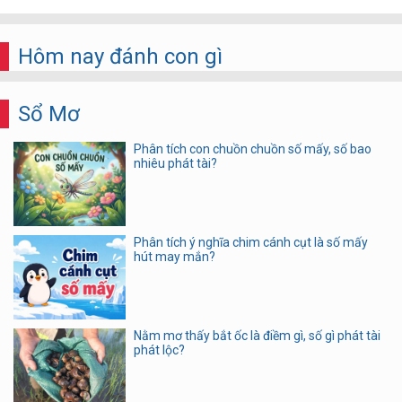
Hôm nay đánh con gì
Sổ Mơ
Phân tích con chuồn chuồn số mấy, số bao
nhiêu phát tài?
Phân tích ý nghĩa chim cánh cụt là số mấy
hút may mắn?
Nằm mơ thấy bắt ốc là điềm gì, số gì phát tài
phát lộc?