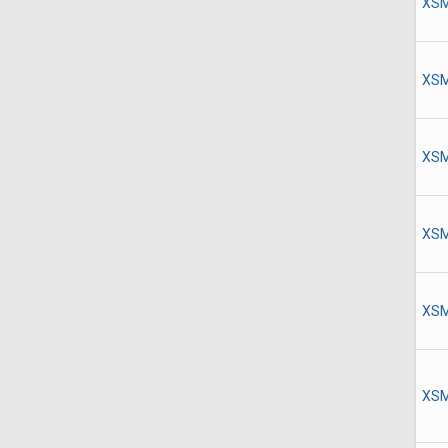
XSM
XSM
XSM
XSM
XSM
XSM