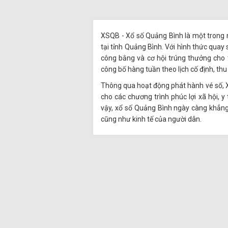
XS
QB
- Xổ số
Quảng Bình
là một trong 
tại tỉnh
Quảng Bình
. Với hình thức qua
công bằng và cơ hội trúng thưởng cho 
công bố hàng tuần theo lịch cố định, th
Thông qua hoạt động phát hành vé số, 
cho các chương trình phúc lợi xã hội, y
vậy, xổ số
Quảng Bình
ngày càng khẳng đ
cũng như kinh tế của người dân.