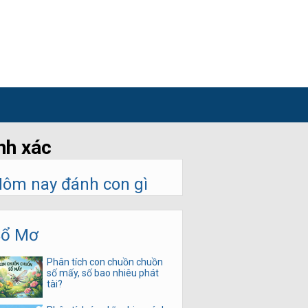
nh xác
ôm nay đánh con gì
Sổ Mơ
Phân tích con chuồn chuồn
số mấy, số bao nhiêu phát
tài?