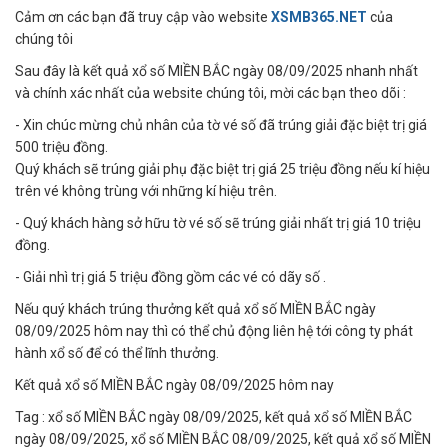
Cảm ơn các bạn đã truy cập vào website
XSMB365.NET
của
chúng tôi
Sau đây là kết quả xổ số MIỀN BẮC ngày 08/09/2025 nhanh nhất
và chính xác nhất của website chúng tôi, mời các bạn theo dõi :
- Xin chúc mừng chủ nhân của tờ vé số đã trúng giải đặc biệt trị giá
500 triệu đồng.
Quý khách sẽ trúng giải phụ đặc biệt trị giá 25 triệu đồng nếu kí hiệu
trên vé không trùng với những kí hiệu trên.
- Quý khách hàng sở hữu tờ vé số sẽ trúng giải nhất trị giá 10 triệu
đồng.
- Giải nhì trị giá 5 triệu đồng gồm các vé có dãy số .
Nếu quý khách trúng thưởng kết quả xổ số MIỀN BẮC ngày
08/09/2025 hôm nay thì có thể chủ động liên hệ tới công ty phát
hành xổ số để có thể lĩnh thưởng.
Kết quả xổ số MIỀN BẮC ngày 08/09/2025 hôm nay
Tag : xổ số MIỀN BẮC ngày 08/09/2025, kết quả xổ số MIỀN BẮC
ngày 08/09/2025, xổ số MIỀN BẮC 08/09/2025, kết quả xổ số MIỀN