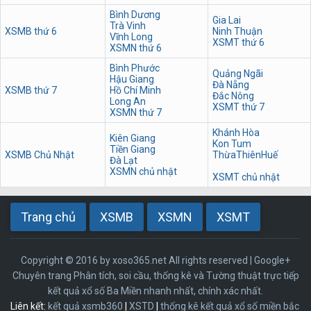
Bình Dương
Gia Lai
Trà Vinh
XSMB thứ 6
Ninh Thuận
Vĩnh Long
XSMT thứ 6
XSMN thứ 6
Bình Phước
Quảng Ngãi
Hậu Giang
Đà Nẵng
XSMB thứ 7
Hồ Chí Minh
Đắc Nông
Long An
XSMT thứ 7
XSMN thứ 7
Khánh Hòa
Kiên Giang
Kon Tum
Tiền Giang
XSMB Chủ Nhật
ThừaThiênHuế
Đà Lạt
XSMN chủ nhật
XSMT chủ nhật
Trang chủ
XSMB
XSMN
XSMT
Copyright © 2016 by xoso365.net All rights reserved | Google+
Chuyên trang Phân tích, soi cầu, thống kê và Tường thuật trực tiếp
kết quả xổ số Ba Miền nhanh nhất, chính xác nhất.
Liên kết:
kết quả xsmb360
|
XSTD
|
thống kê kết quả xổ số miền bắc