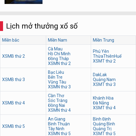
Lịch mở thưởng xổ số
Miền bắc
Miền Nam
Miền Trung
Cà Mau
Phú Yên
Hồ Chí Minh
XSMB thứ 2
ThừaThiênHuế
Đồng Tháp
XSMT thứ 2
XSMN thứ 2
Bạc Liêu
DakLak
Bến Tre
XSMB thứ 3
Quảng Nam
Vũng Tàu
XSMT thứ 3
XSMN thứ 3
Cần Thơ
Khánh Hòa
Sóc Trăng
XSMB thứ 4
Đà Nẵng
Đồng Nai
XSMT thứ 4
XSMN thứ 4
An Giang
Bình Định
Bình Thuận
Quảng Bình
XSMB thứ 5
Tây Ninh
Quảng Trị
XSMN thứ 5
XSMT thứ 5