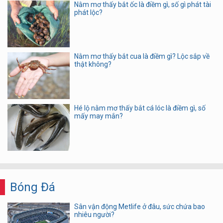
Nằm mơ thấy bắt ốc là điềm gì, số gì phát tài
phát lộc?
Nằm mơ thấy bắt cua là điềm gì? Lộc sắp về
thật không?
Hé lộ nằm mơ thấy bắt cá lóc là điềm gì, số
mấy may mắn?
Bóng Đá
Sân vận động Metlife ở đâu, sức chứa bao
nhiêu người?