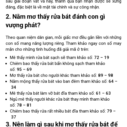
sau giai đoạn vất vả này, thành quả bạn nhận được sẽ xứng
đáng, đặc biệt là về mặt tài chính và sự công nhận.
2. Nằm mơ thấy rửa bát đánh con gì
vượng phát?
Theo quan niệm dân gian, mỗi giấc mơ đều gắn liền với những
con số mang năng lượng riêng. Tham khảo ngay con số may
mắn cho những tình huống đã giải mã ở trên:
Mê
thấy mình rửa bát sạch sẽ tham khảo số:
72
–
19
Chiêm bao
thấy rửa bát bẩn không sạch tham khảo
số:
95
–
69
Mơ
thấy rửa bát cho người khác tham khảo số:
89
–
98
Nằm mộng
thấy rửa bát vào ban đêm tham khảo số:
64
–
34
Mê
thấy rửa bát làm vỡ bát đĩa tham khảo số:
61
–
63
Ngủ mê
thấy người khác rửa bát thay mình tham khảo
số:
78
–
81
Chiêm bao
thấy rửa rất nhiều bát đĩa tham khảo số:
79
–
37
3. Nên làm gì sau khi mơ thấy rửa bát để