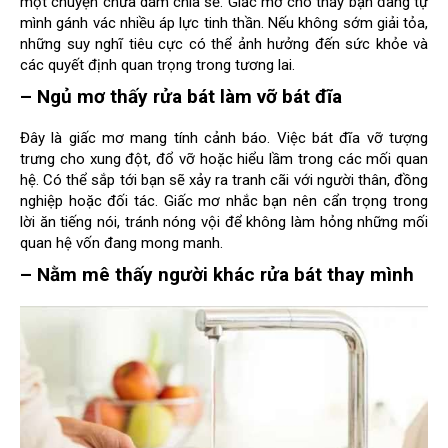
một chuyện chưa dám chia sẻ. Giấc mơ cho thấy bạn đang tự
mình gánh vác nhiều áp lực tinh thần. Nếu không sớm giải tỏa,
những suy nghĩ tiêu cực có thể ảnh hưởng đến sức khỏe và
các quyết định quan trọng trong tương lai.
– Ngủ mơ thấy rửa bát làm vỡ bát đĩa
Đây là giấc mơ mang tính cảnh báo. Việc bát đĩa vỡ tượng
trưng cho xung đột, đổ vỡ hoặc hiểu lầm trong các mối quan
hệ. Có thể sắp tới bạn sẽ xảy ra tranh cãi với người thân, đồng
nghiệp hoặc đối tác. Giấc mơ nhắc bạn nên cẩn trọng trong
lời ăn tiếng nói, tránh nóng vội để không làm hỏng những mối
quan hệ vốn đang mong manh.
– Nằm mê thấy người khác rửa bát thay mình