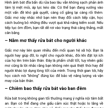
Hình ảnh bát đĩa bẩn dù rửa bao lâu vẫn không sạch phản ánh
tâm lý mệt mỏi, áp lực kéo dài. Có thể bạn đang vướng vào
một vấn đề khó giải quyết, càng cố gắng lại càng rối thêm.
Giấc mơ này nhắc nhở bạn nên thay đổi cách tiếp cận, học
cách buông bỏ những điều vượt quá khả năng kiểm soát. Nếu
tiếp tục ôm đồm, bạn rất dễ rơi vào trạng thái căng thẳng, mất
cân bằng.
– Nằm mơ thấy rửa bát cho người khác
Giấc mơ này liên quan nhiều đến mối quan hệ xã hội. Bạn là
người hay giúp đỡ, lo nghĩ cho người khác, đôi khi đặt lợi ích
của họ lên trên bản thân. Đây là phẩm chất tốt, tuy nhiên giấc
mơ cũng là lời nhắc rằng bạn không nên quá thiệt thòi hay để
người khác lợi dụng lòng tốt của mình. Trong thời gian tới, hãy
học cách nói “không” đúng lúc để bảo vệ năng lượng và vận
may của bản thân.
– Chiêm bao thấy rửa bát vào ban đêm
Rửa bát trong không gian tối thường mang ý nghĩa nội tâm bất
an. Bạn có thể đang che giấu cảm xúc thật hoặc lo lắng về