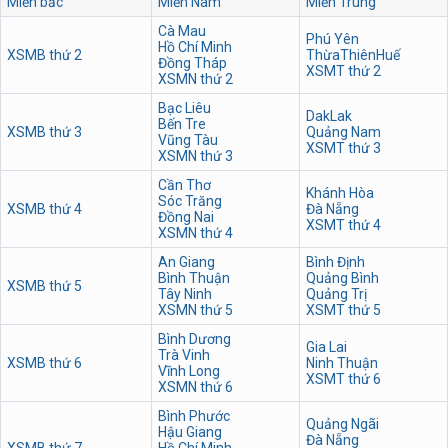
Miền bắc
Miền Nam
Miền Trung
Cà Mau
Phú Yên
Hồ Chí Minh
XSMB thứ 2
ThừaThiênHuế
Đồng Tháp
XSMT thứ 2
XSMN thứ 2
Bạc Liêu
DakLak
Bến Tre
XSMB thứ 3
Quảng Nam
Vũng Tàu
XSMT thứ 3
XSMN thứ 3
Cần Thơ
Khánh Hòa
Sóc Trăng
XSMB thứ 4
Đà Nẵng
Đồng Nai
XSMT thứ 4
XSMN thứ 4
An Giang
Bình Định
Bình Thuận
Quảng Bình
XSMB thứ 5
Tây Ninh
Quảng Trị
XSMN thứ 5
XSMT thứ 5
Bình Dương
Gia Lai
Trà Vinh
XSMB thứ 6
Ninh Thuận
Vĩnh Long
XSMT thứ 6
XSMN thứ 6
Bình Phước
Quảng Ngãi
Hậu Giang
Đà Nẵng
XSMB thứ 7
Hồ Chí Minh