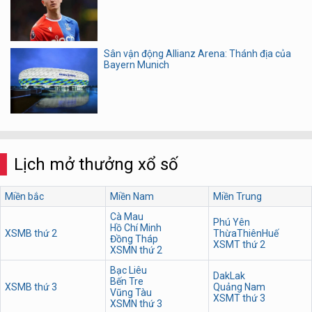
Sân vận động Allianz Arena: Thánh địa của
Bayern Munich
Lịch mở thưởng xổ số
Miền bắc
Miền Nam
Miền Trung
Cà Mau
Phú Yên
Hồ Chí Minh
XSMB thứ 2
ThừaThiênHuế
Đồng Tháp
XSMT thứ 2
XSMN thứ 2
Bạc Liêu
DakLak
Bến Tre
XSMB thứ 3
Quảng Nam
Vũng Tàu
XSMT thứ 3
XSMN thứ 3