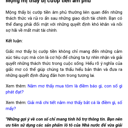
Mộng mị thấy bị cướp tiền âm phủ
Mộng thấy bị cướp tiền âm phủ thường liên quan đến những
thách thức và rủi ro ẩn sau những giao dịch tài chính. Bạn có
thể đang phải đối mặt với những quyết định khó khăn và nỗi
sợ hãi về mất mát tài chính.
Kết luận:
Giấc mơ thấy bị cướp tiền không chỉ mang đến những cảm
xúc tiêu cực mà còn là cơ hội để chúng ta tự nhìn nhận và giải
quyết những thách thức trong cuộc sống. Hiểu rõ ý nghĩa của
giấc mơ có thể giúp chúng ta thấu hiểu bản thân và đưa ra
những quyết định đúng đắn hơn trong tương lai.
Xem thêm:
Nằm mơ thấy mua tôm là điềm báo gì, con số gì
phát đạt?
Xem thêm:
Giải mã chi tiết nằm mơ thấy bắt cá là điềm gì, số
mấy?
"Những gợi ý về con số chỉ mang tính hỗ trợ thông tin. Bạn nên
ưu tiên sử dụng các sản phẩm lô tô của Nhà nước để vừa giải