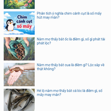
Phân tích ý nghĩa chim cánh cụt là số mấy
hút may mắn?
Nằm mơ thấy bắt ốc là điềm gì, số gì phát tài
phát lộc?
Nằm mơ thấy bắt cua là điềm gì? Lộc sắp về
thật không?
Hé lộ nằm mơ thấy bắt cá lóc là điềm gì, số
mấy may mắn?