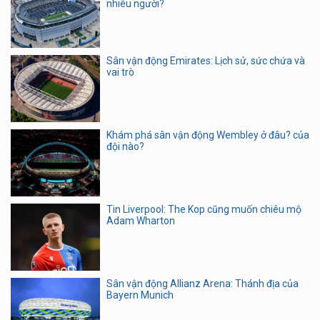
nhiêu người?
Sân vận động Emirates: Lịch sử, sức chứa và
vai trò
Khám phá sân vận động Wembley ở đâu? của
đội nào?
Tin Liverpool: The Kop cũng muốn chiêu mộ
Adam Wharton
Sân vận động Allianz Arena: Thánh địa của
Bayern Munich