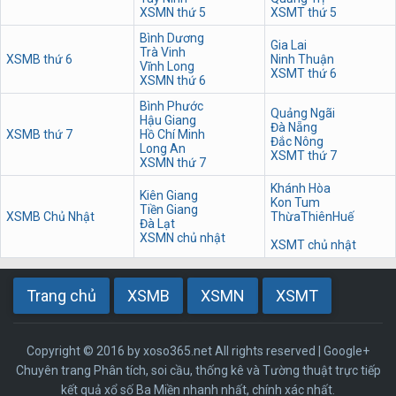
XSMN thứ 5
XSMT thứ 5
Bình Dương
Gia Lai
Trà Vinh
XSMB thứ 6
Ninh Thuận
Vĩnh Long
XSMT thứ 6
XSMN thứ 6
Bình Phước
Quảng Ngãi
Hậu Giang
Đà Nẵng
XSMB thứ 7
Hồ Chí Minh
Đắc Nông
Long An
XSMT thứ 7
XSMN thứ 7
Khánh Hòa
Kiên Giang
Kon Tum
Tiền Giang
XSMB Chủ Nhật
ThừaThiênHuế
Đà Lạt
XSMN chủ nhật
XSMT chủ nhật
Trang chủ
XSMB
XSMN
XSMT
Copyright © 2016 by xoso365.net All rights reserved | Google+
Chuyên trang Phân tích, soi cầu, thống kê và Tường thuật trực tiếp
kết quả xổ số Ba Miền nhanh nhất, chính xác nhất.