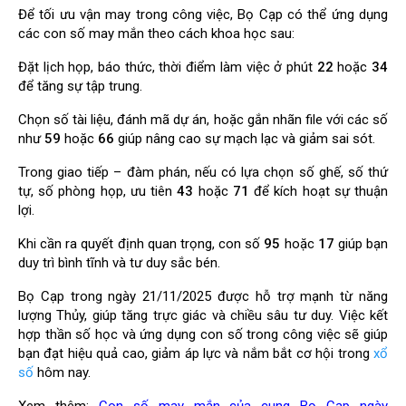
Để tối ưu vận may trong công việc, Bọ Cạp có thể ứng dụng
các con số may mắn theo cách khoa học sau:
Đặt lịch họp, báo thức, thời điểm làm việc ở phút
22
hoặc
34
để tăng sự tập trung.
Chọn số tài liệu, đánh mã dự án, hoặc gắn nhãn file với các số
như
59
hoặc
66
giúp nâng cao sự mạch lạc và giảm sai sót.
Trong giao tiếp – đàm phán, nếu có lựa chọn số ghế, số thứ
tự, số phòng họp, ưu tiên
43
hoặc
71
để kích hoạt sự thuận
lợi.
Khi cần ra quyết định quan trọng, con số
95
hoặc
17
giúp bạn
duy trì bình tĩnh và tư duy sắc bén.
Bọ Cạp trong ngày 21/11/2025 được hỗ trợ mạnh từ năng
lượng Thủy, giúp tăng trực giác và chiều sâu tư duy. Việc kết
hợp thần số học và ứng dụng con số trong công việc sẽ giúp
bạn đạt hiệu quả cao, giảm áp lực và nắm bắt cơ hội trong
xổ
số
hôm nay.