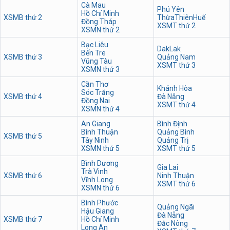
Cà Mau
Phú Yên
Hồ Chí Minh
XSMB thứ 2
ThừaThiênHuế
Đồng Tháp
XSMT thứ 2
XSMN thứ 2
Bạc Liêu
DakLak
Bến Tre
XSMB thứ 3
Quảng Nam
Vũng Tàu
XSMT thứ 3
XSMN thứ 3
Cần Thơ
Khánh Hòa
Sóc Trăng
XSMB thứ 4
Đà Nẵng
Đồng Nai
XSMT thứ 4
XSMN thứ 4
An Giang
Bình Định
Bình Thuận
Quảng Bình
XSMB thứ 5
Tây Ninh
Quảng Trị
XSMN thứ 5
XSMT thứ 5
Bình Dương
Gia Lai
Trà Vinh
XSMB thứ 6
Ninh Thuận
Vĩnh Long
XSMT thứ 6
XSMN thứ 6
Bình Phước
Quảng Ngãi
Hậu Giang
Đà Nẵng
XSMB thứ 7
Hồ Chí Minh
Đắc Nông
Long An