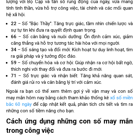
lượng với Bọ Cạp và tần số rung động của ngày, vừa mang
tính tinh thần, vừa hỗ trợ công việc, tài chính và các mối quan
hệ xã hội.
22
– Số “Bậc Thầy”: Tăng trực giác, tầm nhìn chiến lược và
sự tự tin khi đưa ra quyết định quan trọng.
66
– Số cân bằng và nuôi dưỡng: Ổn định cảm xúc, giảm
căng thẳng và hỗ trợ tương tác hài hòa với mọi người.
34
– Số sáng tạo và đổi mới: Kích hoạt tư duy linh hoạt, tìm
ra giải pháp và ý tưởng độc đáo.
59
– Số chuyển hóa và cơ hội: Giúp nhận ra cơ hội bất ngờ,
thích nghi với thay đổi và đưa ra bước đi mới.
71
– Số trực giác và nhận biết: Tăng khả năng quan sát,
đánh giá rủi ro và cân bằng lý trí với cảm xúc.
Ngoài ra bạn có thể xem thêm gợi ý về vận may và con số
may mắn hôm nay bằng cách tham khảo thống kê
xổ số miền
bắc 60 ngày
để cập nhật kết quả, phân tích chi tiết và tìm ra
những con số tiềm năng cho bạn.
Cách ứng dụng những con số may mắn
trong công việc